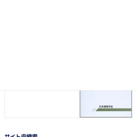
構造計算の拠り所
次の記事
鉄筋コンクリート造の規準書(6)
：更にマニアックに
2020年12月24日
サイト内検索