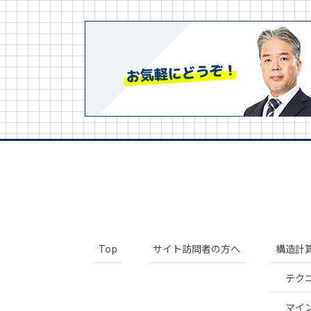
送
り
Top
サイト訪問者の方へ
構造計
テク
マイ