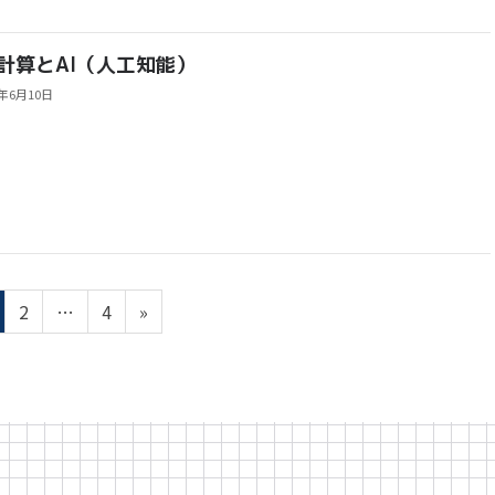
計算とAI（人工知能）
2年6月10日
ペ
ペ
2
…
4
»
ー
ー
ジ
ジ