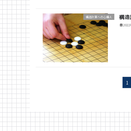
構造
構造計算への心構え
202
投
ペ
1
稿
ー
ジ
の
ペ
ー
ジ