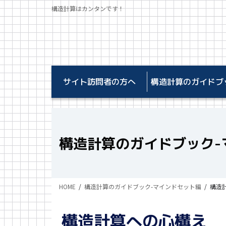
コ
ナ
構造計算はカンタンです！
ン
ビ
テ
ゲ
ン
ー
ツ
シ
に
ョ
移
ン
サイト訪問者の方へ
構造計算のガイドブ
動
に
移
動
構造計算のガイドブック-
HOME
構造計算のガイドブック-マインドセット編
構造
構造計算への心構え