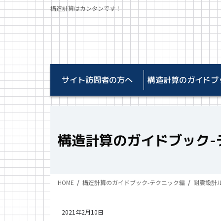
コ
ナ
構造計算はカンタンです！
ン
ビ
テ
ゲ
ン
ー
ツ
シ
に
ョ
移
ン
サイト訪問者の方へ
構造計算のガイドブ
動
に
移
動
構造計算のガイドブック-
HOME
構造計算のガイドブック-テクニック編
耐震設計
2021年2月10日