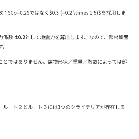
0.2$ではなく$0.3 (=0.2 \times 1.5)$を採用しま
力係数は
0.2
として地震力を算出します。なので、部材断面
す。
ことではありません。建物形状／重量／階数によっては部
、ルート２とルート３には3つのクライテリアが存在しま